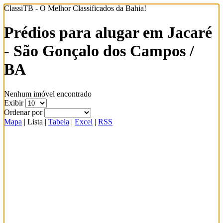
ClassiTB - O Melhor Classificados da Bahia!
Prédios para alugar em Jacaré
- São Gonçalo dos Campos /
BA
Nenhum imóvel encontrado
Exibir
Ordenar por
Mapa
|
Lista
|
Tabela
|
Excel
|
RSS