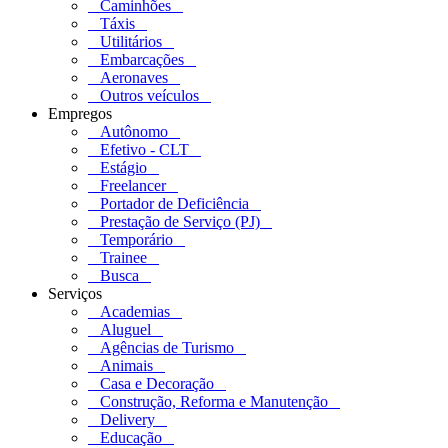
Caminhões
Táxis
Utilitários
Embarcações
Aeronaves
Outros veículos
Empregos
Autônomo
Efetivo - CLT
Estágio
Freelancer
Portador de Deficiência
Prestação de Serviço (PJ)
Temporário
Trainee
Busca
Serviços
Academias
Aluguel
Agências de Turismo
Animais
Casa e Decoração
Construção, Reforma e Manutenção
Delivery
Educação