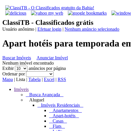
ClassiTB - Classificados grátis
Usuário anônimo
|
Efetuar login
|
Nenhum anúncio selecionado
Apart hotéis para temporada e
Buscar Imóveis
Anunciar Imóvel
Nenhum imóvel encontrado
Exibir
anúncios por página
Ordenar por
Mapa
|
Lista
|
Tabela
|
Excel
|
RSS
Imóveis
Busca Avançada
Aluguel
Imóveis Residenciais
Apartamentos
Apart-hotéis
Casas
Flats