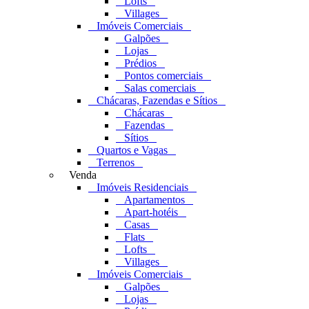
Lofts
Villages
Imóveis Comerciais
Galpões
Lojas
Prédios
Pontos comerciais
Salas comerciais
Chácaras, Fazendas e Sítios
Chácaras
Fazendas
Sítios
Quartos e Vagas
Terrenos
Venda
Imóveis Residenciais
Apartamentos
Apart-hotéis
Casas
Flats
Lofts
Villages
Imóveis Comerciais
Galpões
Lojas