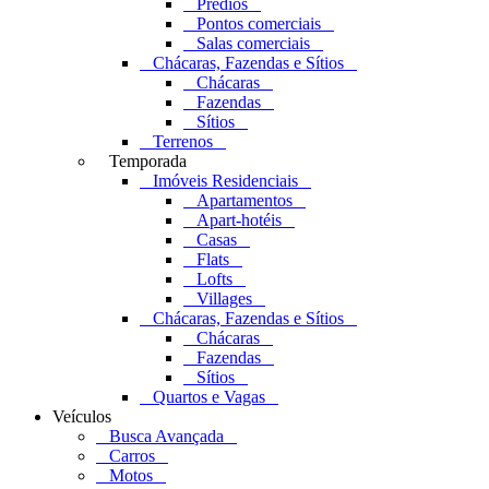
Prédios
Pontos comerciais
Salas comerciais
Chácaras, Fazendas e Sítios
Chácaras
Fazendas
Sítios
Terrenos
Temporada
Imóveis Residenciais
Apartamentos
Apart-hotéis
Casas
Flats
Lofts
Villages
Chácaras, Fazendas e Sítios
Chácaras
Fazendas
Sítios
Quartos e Vagas
Veículos
Busca Avançada
Carros
Motos