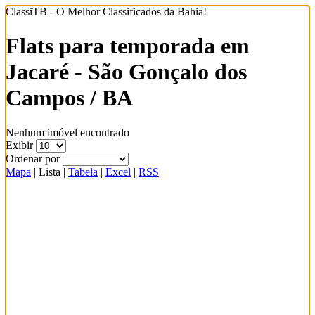
ClassiTB - O Melhor Classificados da Bahia!
Flats para temporada em
Jacaré - São Gonçalo dos
Campos / BA
Nenhum imóvel encontrado
Exibir
Ordenar por
Mapa
|
Lista
|
Tabela
|
Excel
|
RSS