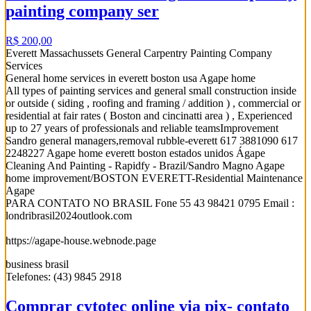
painting company ser
R$ 200,00
Everett Massachussets General Carpentry Painting Company
Services
General home services in everett boston usa Agape home
All types of painting services and general small construction inside
or outside ( siding , roofing and framing / addition ) , commercial or
residential at fair rates ( Boston and cincinatti area ) , Experienced
up to 27 years of professionals and reliable teamsImprovement
Sandro general managers,removal rubble-everett 617 3881090 617
2248227 Agape home everett boston estados unidos Ágape
Cleaning And Painting - Rapidfy - Brazil/Sandro Magno Agape
home improvement/BOSTON EVERETT-Residential Maintenance
Agape
PARA CONTATO NO BRASIL Fone 55 43 98421 0795 Email :
londribrasil2024outlook.com
https://agape-house.webnode.page
business brasil
Telefones: (43) 9845 2918
Comprar cytotec online via pix- contato