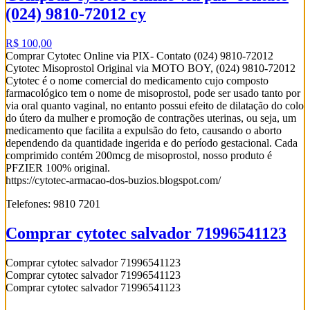
(024) 9810-72012 cy
R$ 100,00
Comprar Cytotec Online via PIX- Contato (024) 9810-72012
Cytotec Misoprostol Original via MOTO BOY, (024) 9810-72012
Cytotec é o nome comercial do medicamento cujo composto
farmacológico tem o nome de misoprostol, pode ser usado tanto por
via oral quanto vaginal, no entanto possui efeito de dilatação do colo
do útero da mulher e promoção de contrações uterinas, ou seja, um
medicamento que facilita a expulsão do feto, causando o aborto
dependendo da quantidade ingerida e do período gestacional. Cada
comprimido contém 200mcg de misoprostol, nosso produto é
PFZIER 100% original.
https://cytotec-armacao-dos-buzios.blogspot.com/
Telefones: 9810 7201
Comprar cytotec salvador 71996541123
Comprar cytotec salvador 71996541123
Comprar cytotec salvador 71996541123
Comprar cytotec salvador 71996541123