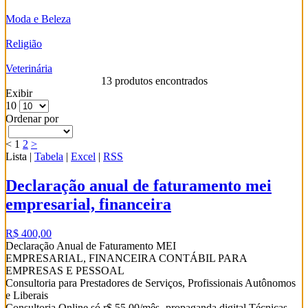
Moda e Beleza
Religião
Veterinária
13 produtos encontrados
Exibir
10
Ordenar por
<
1
2
>
Lista
|
Tabela
|
Excel
|
RSS
Declaração anual de faturamento mei
empresarial, financeira
R$ 400,00
Declaração Anual de Faturamento MEI
EMPRESARIAL, FINANCEIRA CONTÁBIL PARA
EMPRESAS E PESSOAL
Consultoria para Prestadores de Serviços, Profissionais Autônomos
e Liberais
Consultoria Online só r$ 55,00/mês- propaganda digital Técnicas