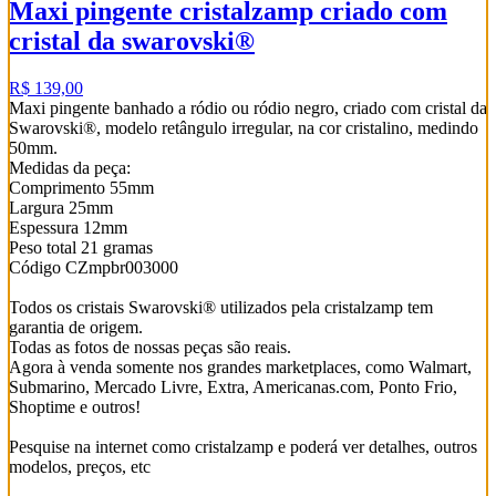
Maxi pingente cristalzamp criado com
cristal da swarovski®
R$ 139,00
Maxi pingente banhado a ródio ou ródio negro, criado com cristal da
Swarovski®, modelo retângulo irregular, na cor cristalino, medindo
50mm.
Medidas da peça:
Comprimento 55mm
Largura 25mm
Espessura 12mm
Peso total 21 gramas
Código CZmpbr003000
Todos os cristais Swarovski® utilizados pela cristalzamp tem
garantia de origem.
Todas as fotos de nossas peças são reais.
Agora à venda somente nos grandes marketplaces, como Walmart,
Submarino, Mercado Livre, Extra, Americanas.com, Ponto Frio,
Shoptime e outros!
Pesquise na internet como cristalzamp e poderá ver detalhes, outros
modelos, preços, etc