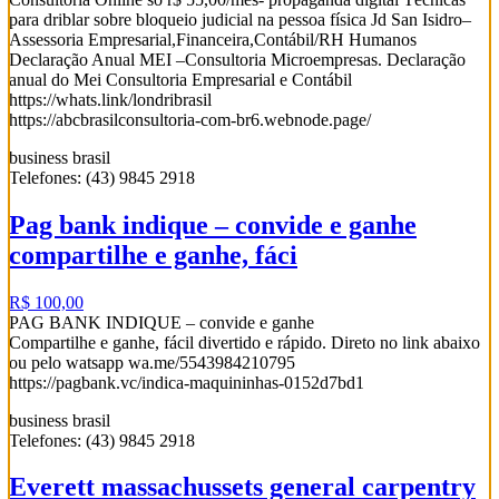
para driblar sobre bloqueio judicial na pessoa física Jd San Isidro–
Assessoria Empresarial,Financeira,Contábil/RH Humanos
Declaração Anual MEI –Consultoria Microempresas. Declaração
anual do Mei Consultoria Empresarial e Contábil
https://whats.link/londribrasil
https://abcbrasilconsultoria-com-br6.webnode.page/
business brasil
Telefones: (43) 9845 2918
Pag bank indique – convide e ganhe
compartilhe e ganhe, fáci
R$ 100,00
PAG BANK INDIQUE – convide e ganhe
Compartilhe e ganhe, fácil divertido e rápido. Direto no link abaixo
ou pelo watsapp wa.me/5543984210795
https://pagbank.vc/indica-maquininhas-0152d7bd1
business brasil
Telefones: (43) 9845 2918
Everett massachussets general carpentry