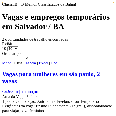
ClassiTB - O Melhor Classificados da Bahia!
Vagas e empregos temporários
em Salvador / BA
2 oportunidades de trabalho encontradas
Exibir
10
Ordenar por
Mapa
|
Lista
|
Tabela
|
Excel
|
RSS
Vagas para mulheres em são paulo, 2
vagas
Salário: R$ 10.000,00
Área da Vaga: Saúde
Tipo de Contratação: Autônomo, Freelancer ou Temporário
Exigências da vaga: Ensino Fundamental (1° grau), disponibilidade
para viajar, sexo feminino