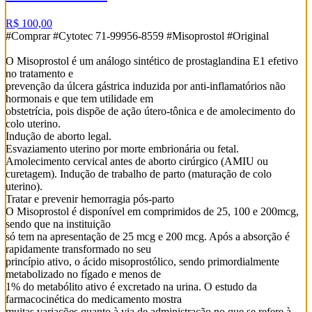
R$ 100,00
#Comprar #Cytotec 71-99956-8559 #Misoprostol #Original
O Misoprostol é um análogo sintético de prostaglandina E1 efetivo
no tratamento e
prevenção da úlcera gástrica induzida por anti-inflamatórios não
hormonais e que tem utilidade em
obstetrícia, pois dispõe de ação útero-tônica e de amolecimento do
colo uterino.
Indução de aborto legal.
Esvaziamento uterino por morte embrionária ou fetal.
Amolecimento cervical antes de aborto cirúrgico (AMIU ou
curetagem). Indução de trabalho de parto (maturação de colo
uterino).
Tratar e prevenir hemorragia pós-parto
O Misoprostol é disponível em comprimidos de 25, 100 e 200mcg,
sendo que na instituição
só tem na apresentação de 25 mcg e 200 mcg. Após a absorção é
rapidamente transformado no seu
princípio ativo, o ácido misoprostólico, sendo primordialmente
metabolizado no fígado e menos de
1% do metabólito ativo é excretado na urina. O estudo da
farmacocinética do medicamento mostra
muitas variações quanto à via de administração no que se refere à