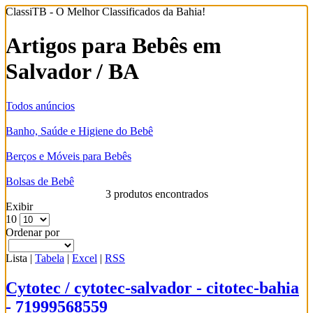
ClassiTB - O Melhor Classificados da Bahia!
Artigos para Bebês em
Salvador / BA
Todos anúncios
Banho, Saúde e Higiene do Bebê
Berços e Móveis para Bebês
Bolsas de Bebê
3 produtos encontrados
Exibir
10
Ordenar por
Lista
|
Tabela
|
Excel
|
RSS
Cytotec / cytotec-salvador - citotec-bahia
- 71999568559