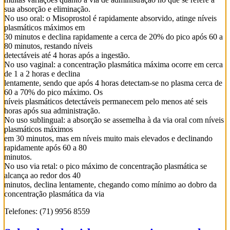
sua absorção e eliminação.
No uso oral: o Misoprostol é rapidamente absorvido, atinge níveis
plasmáticos máximos em
30 minutos e declina rapidamente a cerca de 20% do pico após 60 a
80 minutos, restando níveis
detectáveis até 4 horas após a ingestão.
No uso vaginal: a concentração plasmática máxima ocorre em cerca
de 1 a 2 horas e declina
lentamente, sendo que após 4 horas detectam-se no plasma cerca de
60 a 70% do pico máximo. Os
níveis plasmáticos detectáveis permanecem pelo menos até seis
horas após sua administração.
No uso sublingual: a absorção se assemelha à da via oral com níveis
plasmáticos máximos
em 30 minutos, mas em níveis muito mais elevados e declinando
rapidamente após 60 a 80
minutos.
No uso via retal: o pico máximo de concentração plasmática se
alcança ao redor dos 40
minutos, declina lentamente, chegando como mínimo ao dobro da
concentração plasmática da via
Telefones: (71) 9956 8559