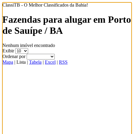
ClassiTB - O Melhor Classificados da Bahia!
Fazendas para alugar em Porto
de Sauípe / BA
Nenhum imóvel encontrado
Exibir
Ordenar por
Mapa
|
Lista
|
Tabela
|
Excel
|
RSS