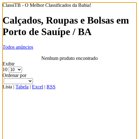
ClassiTB - O Melhor Classificados da Bahia!
Calçados, Roupas e Bolsas em
Porto de Sauípe / BA
Todos anúncios
Nenhum produto encontrado
Exibir
10
Ordenar por
Lista
|
Tabela
|
Excel
|
RSS