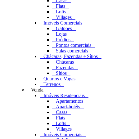
Casas
Flats
Lofts
Villages
Imóveis Comerciais
Galpões
Lojas
Prédios
Pontos comerciais
Salas comerciais
Chácaras, Fazendas e Sítios
Chácaras
Fazendas
Sítios
Quartos e Vagas
Terrenos
Venda
Imóveis Residenciais
Apartamentos
Apart-hotéis
Casas
Flats
Lofts
Villages
Imóveis Comerciais