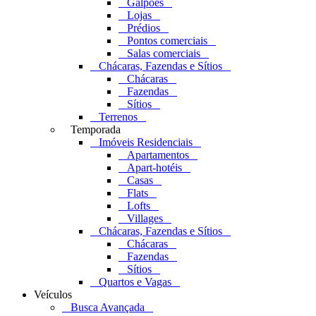
Galpões
Lojas
Prédios
Pontos comerciais
Salas comerciais
Chácaras, Fazendas e Sítios
Chácaras
Fazendas
Sítios
Terrenos
Temporada
Imóveis Residenciais
Apartamentos
Apart-hotéis
Casas
Flats
Lofts
Villages
Chácaras, Fazendas e Sítios
Chácaras
Fazendas
Sítios
Quartos e Vagas
Veículos
Busca Avançada