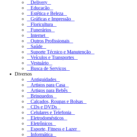
Delivery
Educação
Estética e Beleza
Gráficas e Impressão
Floricultura
Funerários
Internet
Outros Profissionais
Saúde
Suporte Técnico e Manutenção
Veículos e Transportes
Vestuário
Busca de Serviços
Diversos
Antiguidades
Artigos para Casa
Artigos para Bebês
Brinquedos
Calçados, Roupas e Bolsas
CDs e DVDs
Celulares e Telefonia
Eletrodomésticos
Eletrônicos
Esporte, Fitness e Lazer
Informática