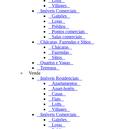
Lofts
Villages
Imóveis Comerciais
Galpões
Lojas
Prédios
Pontos comerciais
Salas comerciais
Chácaras, Fazendas e Sítios
Chácaras
Fazendas
Sítios
Quartos e Vagas
Terrenos
Venda
Imóveis Residenciais
Apartamentos
Apart-hotéis
Casas
Flats
Lofts
Villages
Imóveis Comerciais
Galpões
Lojas