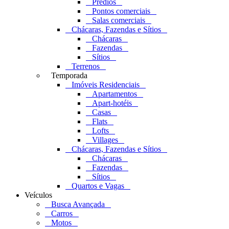
Prédios
Pontos comerciais
Salas comerciais
Chácaras, Fazendas e Sítios
Chácaras
Fazendas
Sítios
Terrenos
Temporada
Imóveis Residenciais
Apartamentos
Apart-hotéis
Casas
Flats
Lofts
Villages
Chácaras, Fazendas e Sítios
Chácaras
Fazendas
Sítios
Quartos e Vagas
Veículos
Busca Avançada
Carros
Motos