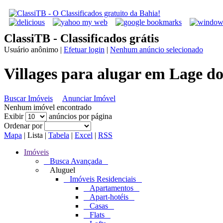
ClassiTB - Classificados grátis
Usuário anônimo
|
Efetuar login
|
Nenhum anúncio selecionado
Villages para alugar em Lage do
Buscar Imóveis
Anunciar Imóvel
Nenhum imóvel encontrado
Exibir
anúncios por página
Ordenar por
Mapa
|
Lista
|
Tabela
|
Excel
|
RSS
Imóveis
Busca Avançada
Aluguel
Imóveis Residenciais
Apartamentos
Apart-hotéis
Casas
Flats