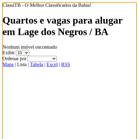
ClassiTB - O Melhor Classificados da Bahia!
Quartos e vagas para alugar
em Lage dos Negros / BA
Nenhum imóvel encontrado
Exibir
Ordenar por
Mapa
|
Lista
|
Tabela
|
Excel
|
RSS