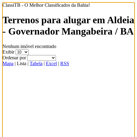
ClassiTB - O Melhor Classificados da Bahia!
Terrenos para alugar em Aldeia
- Governador Mangabeira / BA
Nenhum imóvel encontrado
Exibir
Ordenar por
Mapa
|
Lista
|
Tabela
|
Excel
|
RSS