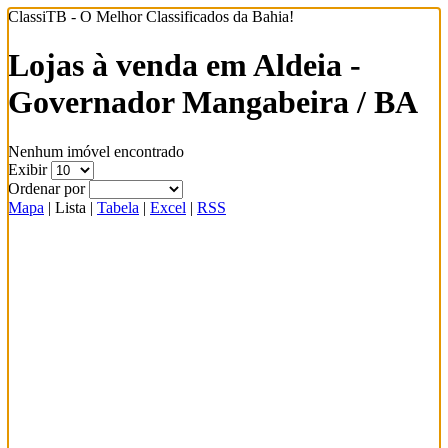
ClassiTB - O Melhor Classificados da Bahia!
Lojas à venda em Aldeia -
Governador Mangabeira / BA
Nenhum imóvel encontrado
Exibir
Ordenar por
Mapa
|
Lista
|
Tabela
|
Excel
|
RSS