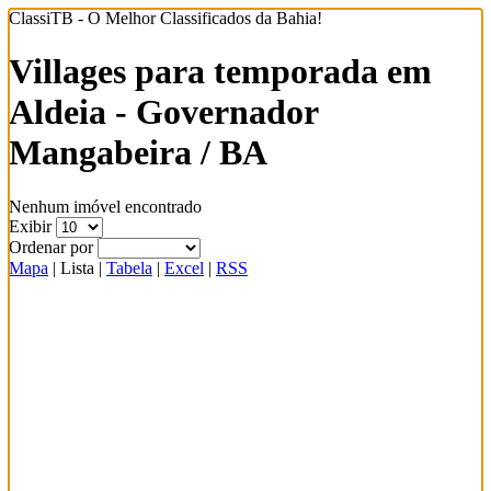
ClassiTB - O Melhor Classificados da Bahia!
Villages para temporada em
Aldeia - Governador
Mangabeira / BA
Nenhum imóvel encontrado
Exibir
Ordenar por
Mapa
|
Lista
|
Tabela
|
Excel
|
RSS