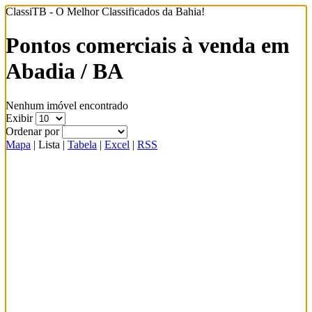
ClassiTB - O Melhor Classificados da Bahia!
Pontos comerciais à venda em
Abadia / BA
Nenhum imóvel encontrado
Exibir
Ordenar por
Mapa
|
Lista
|
Tabela
|
Excel
|
RSS