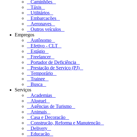
Caminhões
Táxis
Utilitários
Embarcações
Aeronaves
Outros veículos
Empregos
Autônomo
Efetivo - CLT
Estágio
Freelancer
Portador de Deficiência
Prestação de Serviço (PJ)
Temporário
Trainee
Busca
Serviços
Academias
Aluguel
Agências de Turismo
Animais
Casa e Decoração
Construção, Reforma e Manutenção
Delivery
Educação