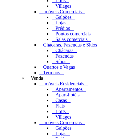
Lofts
Villages
Imóveis Comerciais
Galpões
Lojas
Prédios
Pontos comerciais
Salas comerciais
Chácaras, Fazendas e Sítios
Chácaras
Fazendas
Sítios
Quartos e Vagas
Terrenos
Venda
Imóveis Residenciais
Apartamentos
Apart-hotéis
Casas
Flats
Lofts
Villages
Imóveis Comerciais
Galpões
Lojas