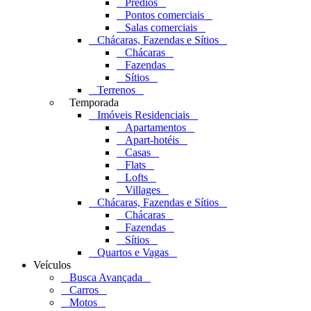
Prédios
Pontos comerciais
Salas comerciais
Chácaras, Fazendas e Sítios
Chácaras
Fazendas
Sítios
Terrenos
Temporada
Imóveis Residenciais
Apartamentos
Apart-hotéis
Casas
Flats
Lofts
Villages
Chácaras, Fazendas e Sítios
Chácaras
Fazendas
Sítios
Quartos e Vagas
Veículos
Busca Avançada
Carros
Motos