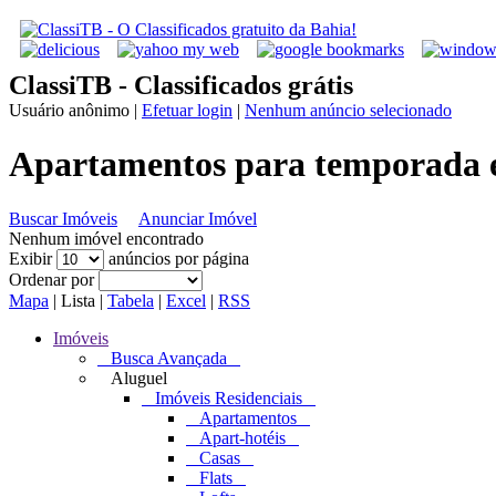
ClassiTB - Classificados grátis
Usuário anônimo
|
Efetuar login
|
Nenhum anúncio selecionado
Apartamentos para temporada 
Buscar Imóveis
Anunciar Imóvel
Nenhum imóvel encontrado
Exibir
anúncios por página
Ordenar por
Mapa
|
Lista
|
Tabela
|
Excel
|
RSS
Imóveis
Busca Avançada
Aluguel
Imóveis Residenciais
Apartamentos
Apart-hotéis
Casas
Flats