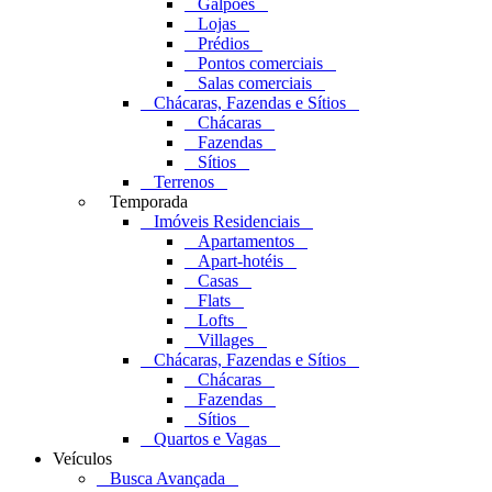
Galpões
Lojas
Prédios
Pontos comerciais
Salas comerciais
Chácaras, Fazendas e Sítios
Chácaras
Fazendas
Sítios
Terrenos
Temporada
Imóveis Residenciais
Apartamentos
Apart-hotéis
Casas
Flats
Lofts
Villages
Chácaras, Fazendas e Sítios
Chácaras
Fazendas
Sítios
Quartos e Vagas
Veículos
Busca Avançada