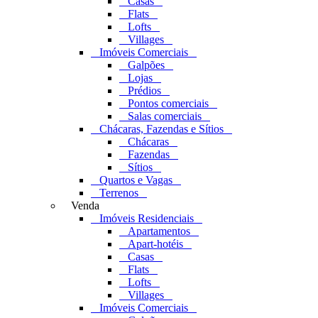
Casas
Flats
Lofts
Villages
Imóveis Comerciais
Galpões
Lojas
Prédios
Pontos comerciais
Salas comerciais
Chácaras, Fazendas e Sítios
Chácaras
Fazendas
Sítios
Quartos e Vagas
Terrenos
Venda
Imóveis Residenciais
Apartamentos
Apart-hotéis
Casas
Flats
Lofts
Villages
Imóveis Comerciais