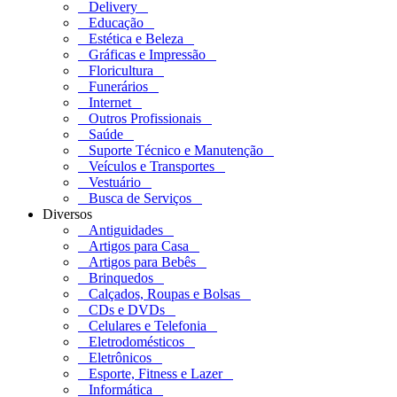
Delivery
Educação
Estética e Beleza
Gráficas e Impressão
Floricultura
Funerários
Internet
Outros Profissionais
Saúde
Suporte Técnico e Manutenção
Veículos e Transportes
Vestuário
Busca de Serviços
Diversos
Antiguidades
Artigos para Casa
Artigos para Bebês
Brinquedos
Calçados, Roupas e Bolsas
CDs e DVDs
Celulares e Telefonia
Eletrodomésticos
Eletrônicos
Esporte, Fitness e Lazer
Informática