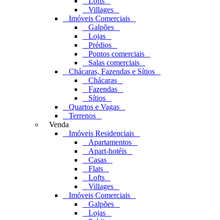
Lofts
Villages
Imóveis Comerciais
Galpões
Lojas
Prédios
Pontos comerciais
Salas comerciais
Chácaras, Fazendas e Sítios
Chácaras
Fazendas
Sítios
Quartos e Vagas
Terrenos
Venda
Imóveis Residenciais
Apartamentos
Apart-hotéis
Casas
Flats
Lofts
Villages
Imóveis Comerciais
Galpões
Lojas