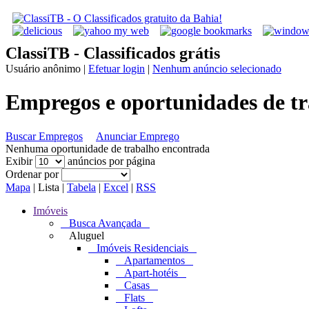
ClassiTB - Classificados grátis
Usuário anônimo
|
Efetuar login
|
Nenhum anúncio selecionado
Empregos e oportunidades de t
Buscar Empregos
Anunciar Emprego
Nenhuma oportunidade de trabalho encontrada
Exibir
anúncios por página
Ordenar por
Mapa
|
Lista
|
Tabela
|
Excel
|
RSS
Imóveis
Busca Avançada
Aluguel
Imóveis Residenciais
Apartamentos
Apart-hotéis
Casas
Flats