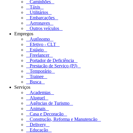
Caminhões
Táxis
Utilitários
Embarcações
Aeronaves
Outros veículos
Empregos
Autônomo
Efetivo - CLT
Estágio
Freelancer
Portador de Deficiência
Prestação de Serviço (PJ)
Temporário
Trainee
Busca
Serviços
Academias
Aluguel
Agências de Turismo
Animais
Casa e Decoração
Construção, Reforma e Manutenção
Delivery
Educação