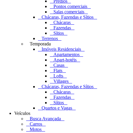
Prédios
Pontos comerciais
Salas comerciais
Chácaras, Fazendas e Sítios
Chácaras
Fazendas
Sítios
Terrenos
Temporada
Imóveis Residenciais
Apartamentos
Apart-hotéis
Casas
Flats
Lofts
Villages
Chácaras, Fazendas e Sítios
Chácaras
Fazendas
Sítios
Quartos e Vagas
Veículos
Busca Avançada
Carros
Motos