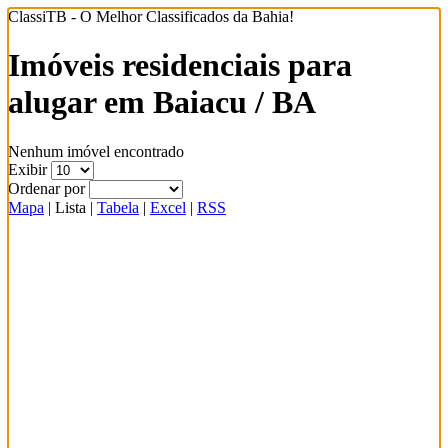
ClassiTB - O Melhor Classificados da Bahia!
Imóveis residenciais para
alugar em Baiacu / BA
Nenhum imóvel encontrado
Exibir
Ordenar por
Mapa
|
Lista
|
Tabela
|
Excel
|
RSS