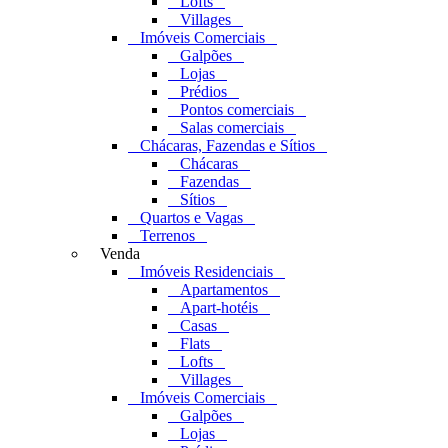
Lofts
Villages
Imóveis Comerciais
Galpões
Lojas
Prédios
Pontos comerciais
Salas comerciais
Chácaras, Fazendas e Sítios
Chácaras
Fazendas
Sítios
Quartos e Vagas
Terrenos
Venda
Imóveis Residenciais
Apartamentos
Apart-hotéis
Casas
Flats
Lofts
Villages
Imóveis Comerciais
Galpões
Lojas