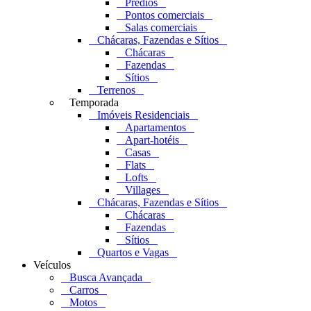
Prédios
Pontos comerciais
Salas comerciais
Chácaras, Fazendas e Sítios
Chácaras
Fazendas
Sítios
Terrenos
Temporada
Imóveis Residenciais
Apartamentos
Apart-hotéis
Casas
Flats
Lofts
Villages
Chácaras, Fazendas e Sítios
Chácaras
Fazendas
Sítios
Quartos e Vagas
Veículos
Busca Avançada
Carros
Motos