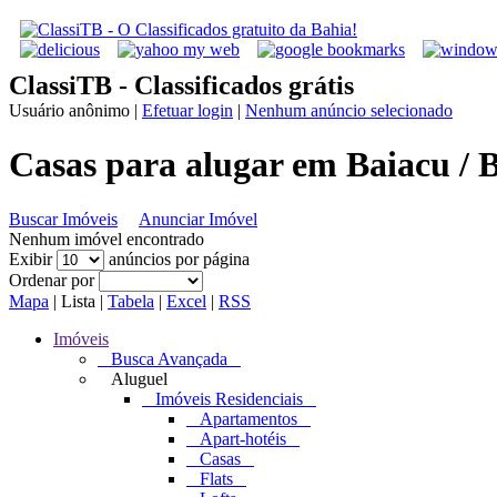
ClassiTB - Classificados grátis
Usuário anônimo
|
Efetuar login
|
Nenhum anúncio selecionado
Casas para alugar em Baiacu / 
Buscar Imóveis
Anunciar Imóvel
Nenhum imóvel encontrado
Exibir
anúncios por página
Ordenar por
Mapa
|
Lista
|
Tabela
|
Excel
|
RSS
Imóveis
Busca Avançada
Aluguel
Imóveis Residenciais
Apartamentos
Apart-hotéis
Casas
Flats