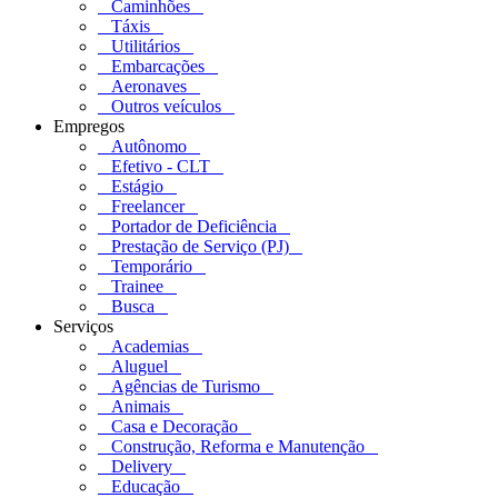
Caminhões
Táxis
Utilitários
Embarcações
Aeronaves
Outros veículos
Empregos
Autônomo
Efetivo - CLT
Estágio
Freelancer
Portador de Deficiência
Prestação de Serviço (PJ)
Temporário
Trainee
Busca
Serviços
Academias
Aluguel
Agências de Turismo
Animais
Casa e Decoração
Construção, Reforma e Manutenção
Delivery
Educação