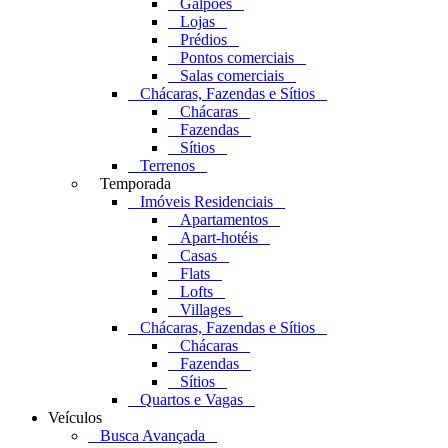
Galpões
Lojas
Prédios
Pontos comerciais
Salas comerciais
Chácaras, Fazendas e Sítios
Chácaras
Fazendas
Sítios
Terrenos
Temporada
Imóveis Residenciais
Apartamentos
Apart-hotéis
Casas
Flats
Lofts
Villages
Chácaras, Fazendas e Sítios
Chácaras
Fazendas
Sítios
Quartos e Vagas
Veículos
Busca Avançada