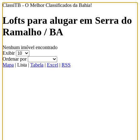
ClassiTB - O Melhor Classificados da Bahia!
Lofts para alugar em Serra do
Ramalho / BA
Nenhum imóvel encontrado
Exibir
Ordenar por
Mapa
|
Lista
|
Tabela
|
Excel
|
RSS