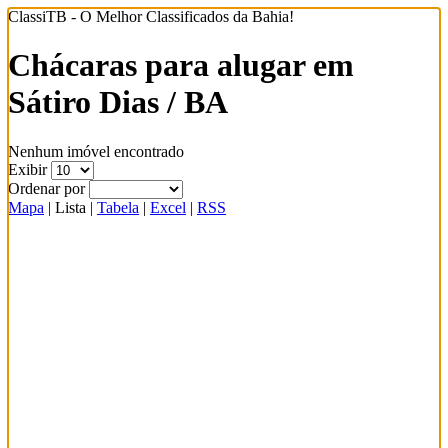
ClassiTB - O Melhor Classificados da Bahia!
Chácaras para alugar em
Sátiro Dias / BA
Nenhum imóvel encontrado
Exibir
Ordenar por
Mapa
|
Lista
|
Tabela
|
Excel
|
RSS