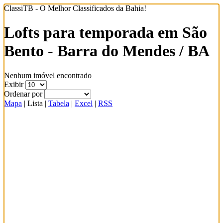
ClassiTB - O Melhor Classificados da Bahia!
Lofts para temporada em São
Bento - Barra do Mendes / BA
Nenhum imóvel encontrado
Exibir
Ordenar por
Mapa
|
Lista
|
Tabela
|
Excel
|
RSS