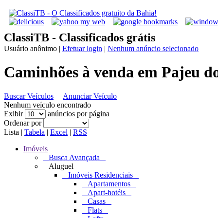
ClassiTB - Classificados grátis
Usuário anônimo
|
Efetuar login
|
Nenhum anúncio selecionado
Caminhões à venda em Pajeu do
Buscar Veículos
Anunciar Veículo
Nenhum veículo encontrado
Exibir
anúncios por página
Ordenar por
Lista
|
Tabela
|
Excel
|
RSS
Imóveis
Busca Avançada
Aluguel
Imóveis Residenciais
Apartamentos
Apart-hotéis
Casas
Flats