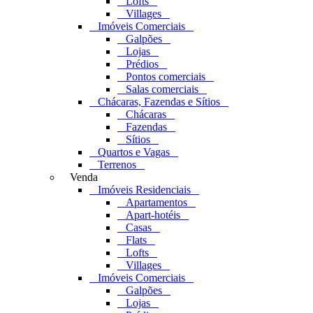
Lofts
Villages
Imóveis Comerciais
Galpões
Lojas
Prédios
Pontos comerciais
Salas comerciais
Chácaras, Fazendas e Sítios
Chácaras
Fazendas
Sítios
Quartos e Vagas
Terrenos
Venda
Imóveis Residenciais
Apartamentos
Apart-hotéis
Casas
Flats
Lofts
Villages
Imóveis Comerciais
Galpões
Lojas