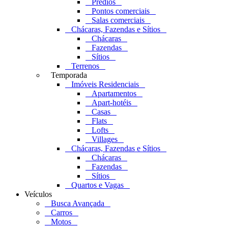
Prédios
Pontos comerciais
Salas comerciais
Chácaras, Fazendas e Sítios
Chácaras
Fazendas
Sítios
Terrenos
Temporada
Imóveis Residenciais
Apartamentos
Apart-hotéis
Casas
Flats
Lofts
Villages
Chácaras, Fazendas e Sítios
Chácaras
Fazendas
Sítios
Quartos e Vagas
Veículos
Busca Avançada
Carros
Motos