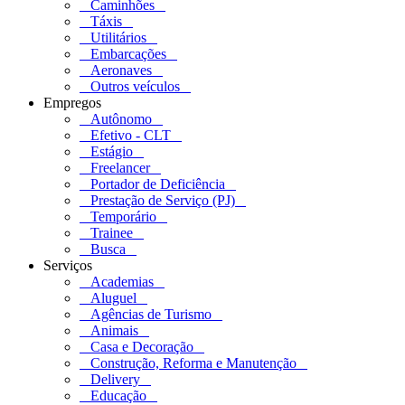
Caminhões
Táxis
Utilitários
Embarcações
Aeronaves
Outros veículos
Empregos
Autônomo
Efetivo - CLT
Estágio
Freelancer
Portador de Deficiência
Prestação de Serviço (PJ)
Temporário
Trainee
Busca
Serviços
Academias
Aluguel
Agências de Turismo
Animais
Casa e Decoração
Construção, Reforma e Manutenção
Delivery
Educação