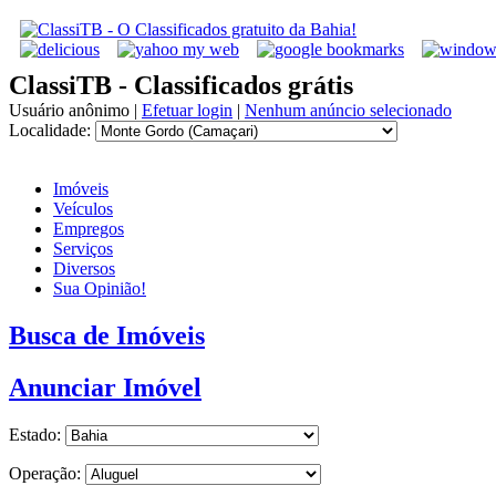
ClassiTB - Classificados grátis
Usuário anônimo
|
Efetuar login
|
Nenhum anúncio selecionado
Localidade:
Imóveis
Veículos
Empregos
Serviços
Diversos
Sua Opinião!
Busca de Imóveis
Anunciar Imóvel
Estado:
Operação: