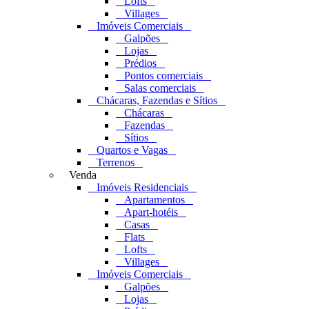
Lofts
Villages
Imóveis Comerciais
Galpões
Lojas
Prédios
Pontos comerciais
Salas comerciais
Chácaras, Fazendas e Sítios
Chácaras
Fazendas
Sítios
Quartos e Vagas
Terrenos
Venda
Imóveis Residenciais
Apartamentos
Apart-hotéis
Casas
Flats
Lofts
Villages
Imóveis Comerciais
Galpões
Lojas