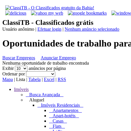
ClassiTB - Classificados grátis
Usuário anônimo
|
Efetuar login
|
Nenhum anúncio selecionado
Oportunidades de trabalho pa
Buscar Empregos
Anunciar Emprego
Nenhuma oportunidade de trabalho encontrada
Exibir
anúncios por página
Ordenar por
Mapa
|
Lista
|
Tabela
|
Excel
|
RSS
Imóveis
Busca Avançada
Aluguel
Imóveis Residenciais
Apartamentos
Apart-hotéis
Casas
Flats