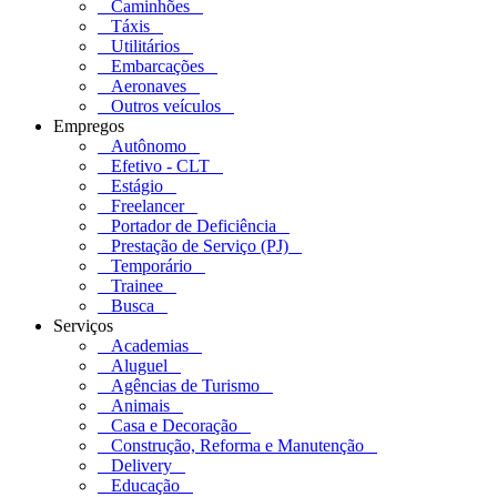
Caminhões
Táxis
Utilitários
Embarcações
Aeronaves
Outros veículos
Empregos
Autônomo
Efetivo - CLT
Estágio
Freelancer
Portador de Deficiência
Prestação de Serviço (PJ)
Temporário
Trainee
Busca
Serviços
Academias
Aluguel
Agências de Turismo
Animais
Casa e Decoração
Construção, Reforma e Manutenção
Delivery
Educação