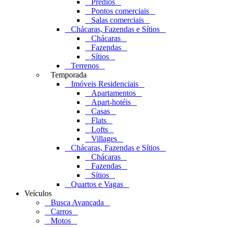
Prédios
Pontos comerciais
Salas comerciais
Chácaras, Fazendas e Sítios
Chácaras
Fazendas
Sítios
Terrenos
Temporada
Imóveis Residenciais
Apartamentos
Apart-hotéis
Casas
Flats
Lofts
Villages
Chácaras, Fazendas e Sítios
Chácaras
Fazendas
Sítios
Quartos e Vagas
Veículos
Busca Avançada
Carros
Motos