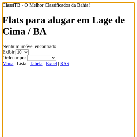
ClassiTB - O Melhor Classificados da Bahia!
Flats para alugar em Lage de
Cima / BA
Nenhum imóvel encontrado
Exibir
Ordenar por
Mapa
|
Lista
|
Tabela
|
Excel
|
RSS