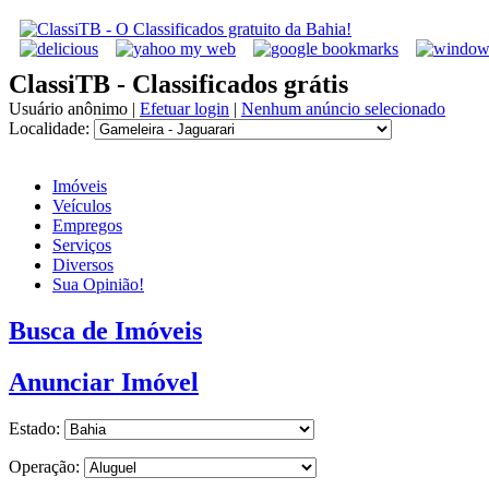
ClassiTB - Classificados grátis
Usuário anônimo
|
Efetuar login
|
Nenhum anúncio selecionado
Localidade:
Imóveis
Veículos
Empregos
Serviços
Diversos
Sua Opinião!
Busca de Imóveis
Anunciar Imóvel
Estado:
Operação: