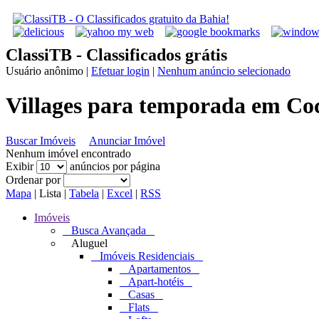
ClassiTB - Classificados grátis
Usuário anônimo
|
Efetuar login
|
Nenhum anúncio selecionado
Villages para temporada em Co
Buscar Imóveis
Anunciar Imóvel
Nenhum imóvel encontrado
Exibir
anúncios por página
Ordenar por
Mapa
|
Lista
|
Tabela
|
Excel
|
RSS
Imóveis
Busca Avançada
Aluguel
Imóveis Residenciais
Apartamentos
Apart-hotéis
Casas
Flats