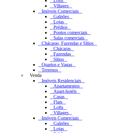
Lofts
Villages
Imóveis Comerciais
Galpões
Lojas
Prédios
Pontos comerciais
Salas comerciais
Chácaras, Fazendas e Sítios
Chácaras
Fazendas
Sítios
Quartos e Vagas
Terrenos
Venda
Imóveis Residenciais
Apartamentos
Apart-hotéis
Casas
Flats
Lofts
Villages
Imóveis Comerciais
Galpões
Lojas