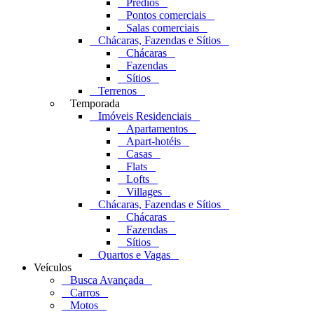
Prédios
Pontos comerciais
Salas comerciais
Chácaras, Fazendas e Sítios
Chácaras
Fazendas
Sítios
Terrenos
Temporada
Imóveis Residenciais
Apartamentos
Apart-hotéis
Casas
Flats
Lofts
Villages
Chácaras, Fazendas e Sítios
Chácaras
Fazendas
Sítios
Quartos e Vagas
Veículos
Busca Avançada
Carros
Motos