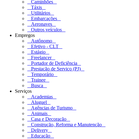
Caminhões
Táxis
Utilitários
Embarcações
Aeronaves
Outros veículos
Empregos
Autônomo
Efetivo - CLT
Estágio
Freelancer
Portador de Deficiência
Prestação de Serviço (PJ)
Temporário
Trainee
Busca
Serviços
Academias
Aluguel
Agências de Turismo
Animais
Casa e Decoração
Construção, Reforma e Manutenção
Delivery
Educação