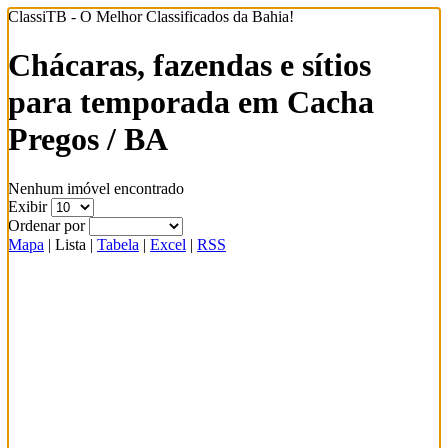
ClassiTB - O Melhor Classificados da Bahia!
Chácaras, fazendas e sítios
para temporada em Cacha
Pregos / BA
Nenhum imóvel encontrado
Exibir
Ordenar por
Mapa
|
Lista
|
Tabela
|
Excel
|
RSS