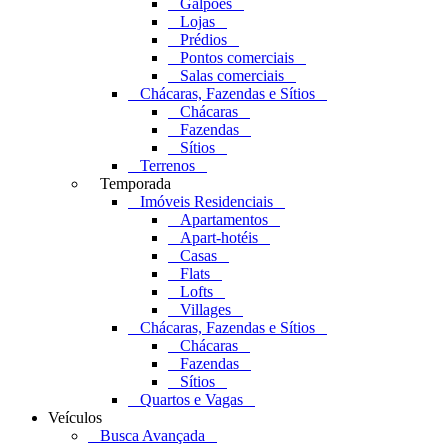
Galpões
Lojas
Prédios
Pontos comerciais
Salas comerciais
Chácaras, Fazendas e Sítios
Chácaras
Fazendas
Sítios
Terrenos
Temporada
Imóveis Residenciais
Apartamentos
Apart-hotéis
Casas
Flats
Lofts
Villages
Chácaras, Fazendas e Sítios
Chácaras
Fazendas
Sítios
Quartos e Vagas
Veículos
Busca Avançada