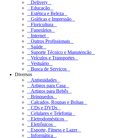
Delivery
Educação
Estética e Beleza
Gráficas e Impressão
Floricultura
Funerários
Internet
Outros Profissionais
Saúde
Suporte Técnico e Manutenção
Veículos e Transportes
Vestuário
Busca de Serviços
Diversos
Antiguidades
Artigos para Casa
Artigos para Bebês
Brinquedos
Calçados, Roupas e Bolsas
CDs e DVDs
Celulares e Telefonia
Eletrodomésticos
Eletrônicos
Esporte, Fitness e Lazer
Informática