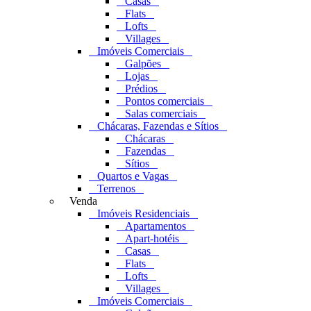
Casas
Flats
Lofts
Villages
Imóveis Comerciais
Galpões
Lojas
Prédios
Pontos comerciais
Salas comerciais
Chácaras, Fazendas e Sítios
Chácaras
Fazendas
Sítios
Quartos e Vagas
Terrenos
Venda
Imóveis Residenciais
Apartamentos
Apart-hotéis
Casas
Flats
Lofts
Villages
Imóveis Comerciais