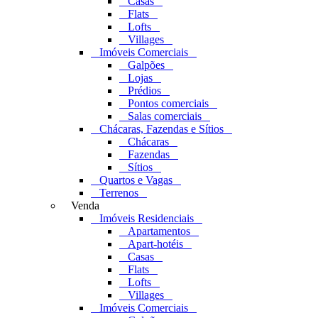
Casas
Flats
Lofts
Villages
Imóveis Comerciais
Galpões
Lojas
Prédios
Pontos comerciais
Salas comerciais
Chácaras, Fazendas e Sítios
Chácaras
Fazendas
Sítios
Quartos e Vagas
Terrenos
Venda
Imóveis Residenciais
Apartamentos
Apart-hotéis
Casas
Flats
Lofts
Villages
Imóveis Comerciais