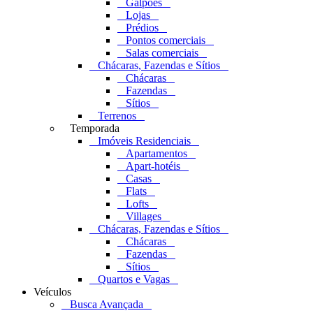
Galpões
Lojas
Prédios
Pontos comerciais
Salas comerciais
Chácaras, Fazendas e Sítios
Chácaras
Fazendas
Sítios
Terrenos
Temporada
Imóveis Residenciais
Apartamentos
Apart-hotéis
Casas
Flats
Lofts
Villages
Chácaras, Fazendas e Sítios
Chácaras
Fazendas
Sítios
Quartos e Vagas
Veículos
Busca Avançada