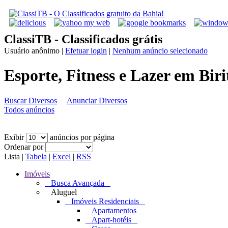
ClassiTB - Classificados grátis
Usuário anônimo
|
Efetuar login
|
Nenhum anúncio selecionado
Esporte, Fitness e Lazer em Biri
Buscar Diversos
Anunciar Diversos
Todos anúncios
Exibir
anúncios por página
Ordenar por
Lista
|
Tabela
|
Excel
|
RSS
Imóveis
Busca Avançada
Aluguel
Imóveis Residenciais
Apartamentos
Apart-hotéis