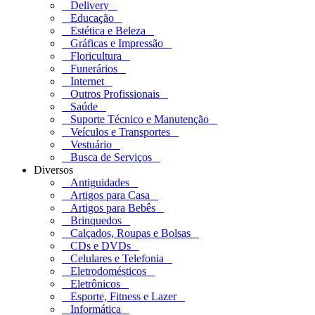
Delivery
Educação
Estética e Beleza
Gráficas e Impressão
Floricultura
Funerários
Internet
Outros Profissionais
Saúde
Suporte Técnico e Manutenção
Veículos e Transportes
Vestuário
Busca de Serviços
Diversos
Antiguidades
Artigos para Casa
Artigos para Bebês
Brinquedos
Calçados, Roupas e Bolsas
CDs e DVDs
Celulares e Telefonia
Eletrodomésticos
Eletrônicos
Esporte, Fitness e Lazer
Informática